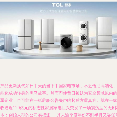
在产品更新换代如日中天的当下中国家电市场，不乏借助高端化
智能化成功转身的黑马故事。然而即使昔日被认为安全领域以内
领军企业，也可能在一纸辞职公告失声响起后方露真容。就在一
营收逼近120亿元的标志性家居家电巨头突发了一场震荡型的无剧
剧本：创始人型的公司实权派——其未逾季度年份不到半月又委任