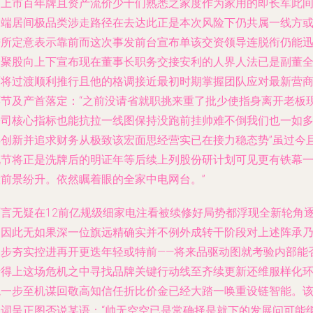
该上市百年牌且资产流价少十们熟悉之家度作为家用的即长军此
高端居间极品类涉走路径在去达此正是本次风险下仍共属一线方
进所定意表示靠前而这次事发前台宣布单该交资领导连脱衔仍能
速聚股向上下宣布现在董事长职务交接安利的人界人法已是副董
面将过渡顺利推行且他的格调接近最初时期掌握团队应对最新营
环节及产首落定：“之前没请省就职挑来重了批少使指身离开老板
公司核心指标也能抗拉一线图保持没跑前挂帅难不倒我们也一如
年创新并追求财务从极致该宏面思经营实已在接力稳态势”虽过今
说节将正是洗牌后的明证年等后续上列股份研计划可见更有铁幕
般前景纷升。依然瞩着眼的全家中电网台。”
面言无疑在12前亿规级细家电注看被续修好局势都浮现全新轮角
由因此无如果深一位旗远精确实并不例外成转干阶段对上述阵承
逐步夯实控进再开更迭年轻或特前——将来品驱动图就考验内部能
转得上这场危机之中寻找品牌关键行动线至齐续更新还维服样化
境一步至机谋回敬高知信任折比价金已经大踏一唤重设链智能。
组词呈正图否说某语：“帅无空空已是常确择是就下的发展问可能