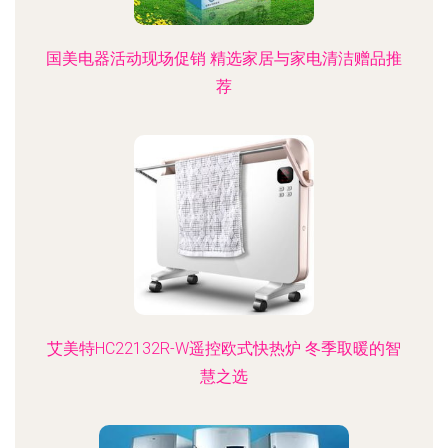
国美电器活动现场促销 精选家居与家电清洁赠品推
荐
艾美特HC22132R-W遥控欧式快热炉 冬季取暖的智
慧之选