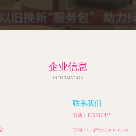
企业信息
INFORMATION
联系我们
电话：1380104**
室
邮箱：saq**
les@merite.cn