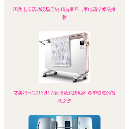
国美电器活动现场促销 精选家居与家电清洁赠品推
荐
艾美特HC22132R-W遥控欧式快热炉 冬季取暖的智
慧之选