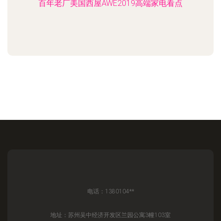
百年老厂美国西屋AWE2019高端家电看点
电话：1380104**
地址：苏州吴中经济开发区兰园公寓3幢103室