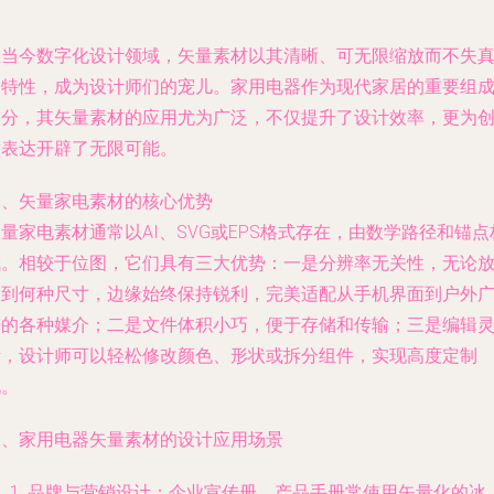
在当今数字化设计领域，矢量素材以其清晰、可无限缩放而不失
的特性，成为设计师们的宠儿。家用电器作为现代家居的重要组
部分，其矢量素材的应用尤为广泛，不仅提升了设计效率，更为
意表达开辟了无限可能。
一、矢量家电素材的核心优势
量家电素材通常以AI、SVG或EPS格式存在，由数学路径和锚点
成。相较于位图，它们具有三大优势：一是分辨率无关性，无论
大到何种尺寸，边缘始终保持锐利，完美适配从手机界面到户外
告的各种媒介；二是文件体积小巧，便于存储和传输；三是编辑
活，设计师可以轻松修改颜色、形状或拆分组件，实现高度定制
化。
二、家用电器矢量素材的设计应用场景
品牌与营销设计
：企业宣传册、产品手册常使用矢量化的冰