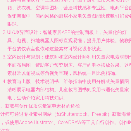
箱、洗衣机、空调等图标，营造科技感和专业性。电商平台
促销海报中，简约风格的厨房小家电矢量图能快速吸引消费
眼球。
UI/UX界面设计
：智能家居APP的控制面板上，矢量化的灯
具、电视、扫地机器人图标直观易懂，提升用户体验。物联
平台的仪表盘也依赖这些素材可视化设备状态。
室内设计与规划
：建筑师和室内设计师利用矢量家电素材制
平面布局图，帮助客户预览厨房、客厅的电器摆放效果。这
素材常以俯视或等角视角呈现，风格统一且比例精确。
教育与出版
：技术说明书、维修指南中使用分解式矢量插图
清晰展示电器内部结构。儿童教育图书则采用卡通化矢量家
电，生动介绍家用科技知识。
三、获取与创作优质矢量家电素材的途径
计师可通过专业素材网站（如Shutterstock、Freepik）获取海
，或使用Adobe Illustrator、CorelDRAW等工具自行创作。创作
需注意：