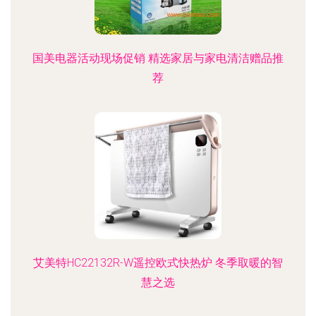
国美电器活动现场促销 精选家居与家电清洁赠品推
荐
艾美特HC22132R-W遥控欧式快热炉 冬季取暖的智
慧之选