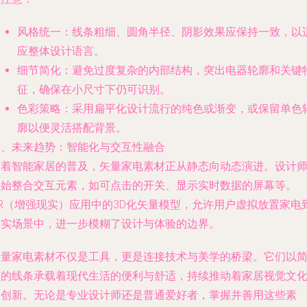
风格统一
：线条粗细、圆角半径、阴影效果应保持一致，以
应整体设计语言。
细节简化
：避免过度复杂的内部结构，突出电器轮廓和关键
征，确保在小尺寸下仍可识别。
色彩策略
：采用扁平化设计流行的纯色或渐变，或保留单色
廓以便灵活搭配背景。
四、未来趋势：智能化与交互性融合
随着智能家居的普及，矢量家电素材正从静态向动态演进。设计
开始整合交互元素，如可点击的开关、显示实时数据的屏幕等。
AR（增强现实）应用中的3D化矢量模型，允许用户虚拟放置家电
真实场景中，进一步模糊了设计与体验的边界。
矢量家电素材不仅是工具，更是连接技术与美学的桥梁。它们以
洁的线条承载着现代生活的便利与舒适，持续推动着家居视觉文
的创新。无论是专业设计师还是普通爱好者，掌握并善用这些素