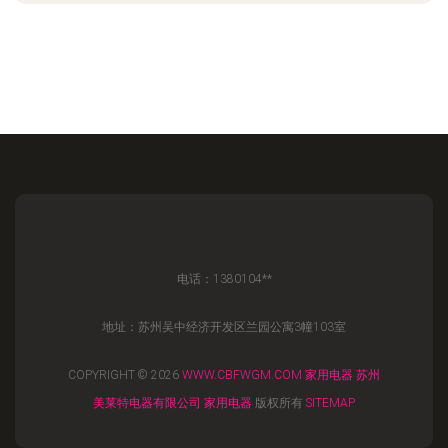
电话：1380104**
地址：苏州吴中经济开发区兰园公寓3幢103室
COPYRIGHT © 2026
WWW.CBFWGM.COM
家用电器
苏州
美莱特电器有限公司
家用电器
版权所有
SITEMAP