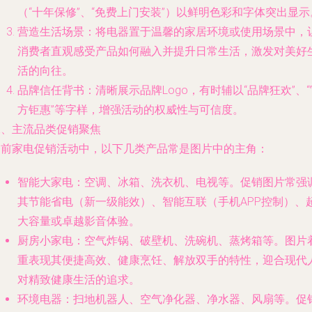
（“十年保修”、“免费上门安装”）以鲜明色彩和字体突出显示
营造生活场景：将电器置于温馨的家居环境或使用场景中，
消费者直观感受产品如何融入并提升日常生活，激发对美好
活的向往。
品牌信任背书：清晰展示品牌Logo，有时辅以“品牌狂欢”、“
方钜惠”等字样，增强活动的权威性与可信度。
二、主流品类促销聚焦
当前家电促销活动中，以下几类产品常是图片中的主角：
智能大家电
：空调、冰箱、洗衣机、电视等。促销图片常强
其节能省电（新一级能效）、智能互联（手机APP控制）、
大容量或卓越影音体验。
厨房小家电
：空气炸锅、破壁机、洗碗机、蒸烤箱等。图片
重表现其便捷高效、健康烹饪、解放双手的特性，迎合现代
对精致健康生活的追求。
环境电器
：扫地机器人、空气净化器、净水器、风扇等。促